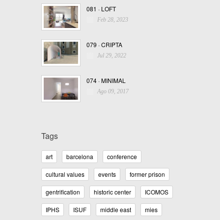
081 · LOFT
Feb 28, 2023
079 · CRIPTA
Jul 29, 2022
074 · MINIMAL
Ago 09, 2017
Tags
art
barcelona
conference
cultural values
events
former prison
gentrification
historic center
ICOMOS
IPHS
ISUF
middle east
mies