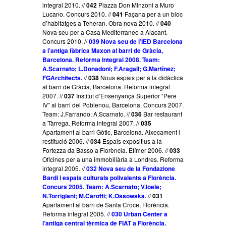
integral 2010. //
042
Piazza Don Minzoni a Muro
Lucano. Concurs 2010. //
041
Façana per a un bloc
d’habitatges a Teheran. Obra nova 2010. //
040
Nova seu per a Casa Mediterraneo a Alacant.
Concurs 2010. //
039 Nova seu de l’IED Barcelona
a l’antiga fàbrica Maxon al barri de Gràcia,
Barcelona. Reforma integral 2008. Team:
A.Scarnato; L.Donadoni; F.Aragall; G.Martínez;
FGArchitects.
//
038
Nous espais per a la didàctica
al barri de Gràcia, Barcelona. Reforma integral
2007. //
037
Institut d’Ensenyança Superior “Pere
IV” al barri del Poblenou, Barcelona. Concurs 2007.
Team: J.Farrando; A.Scarnato. //
036
Bar restaurant
a Tàrrega. Reforma integral 2007. //
035
Apartament al barri Gòtic, Barcelona. Aixecament i
restitució 2006. //
034
Espais expositius a la
Fortezza da Basso a Florència. Efímer 2006. //
033
Oficines per a una immobiliària a Londres. Reforma
integral 2005. //
032 Nova seu de la Fondazione
Bardi i espais culturals polivalents a Florència.
Concurs 2005. Team: A.Scarnato; V.Ioele;
N.Torrigiani; M.Carotti; K.Ossowska.
//
031
Apartament al barri de Santa Croce, Florència.
Reforma integral 2005. //
030 Urban Center a
l’antiga central tèrmica de FIAT a Florència.