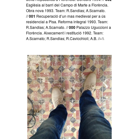
Esglèsia al barri del Campo di Marte a Florència.
Obra nova 1993. Team: R.Sandias; A.Scarnato.
//
001
Recuperació d’un mas medieval per a ús
residencial a Pisa. Reforma integral 1993. Team:
R.Sandias; A.Scarnato. //
000
Palazzo Uguccioni a
Florència. Aixecament i restitució 1992. Team:
A.Scarnato; R.Sandias; R.Cavicchioli; A.B. //»\\