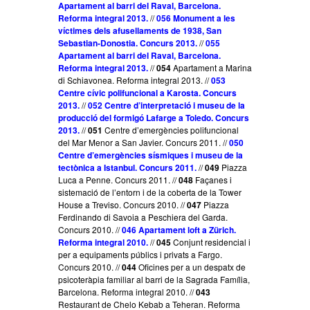
Apartament al barri del Raval
,
Barcelona.
Reforma integral 2013.
//
056 Monument a les
víctimes dels afusellaments de 1938, San
Sebastian-Donostia. Concurs 2013.
//
055
Apartament al barri del Raval, Barcelona.
Reforma integral 2013.
//
054
Apartament a Marina
di Schiavonea. Reforma integral 2013. //
053
Centre cívic polifuncional a Karosta. Concurs
2013.
//
052 Centre d’interpretació i museu de la
producció del formigó Lafarge a Toledo. Concurs
2013.
//
051
Centre d’emergències polifuncional
del Mar Menor a San Javier. Concurs 2011. //
050
Centre d’emergències sísmiques i museu de la
tectònica a Istanbul. Concurs 2011.
//
049
Piazza
Luca a Penne. Concurs 2011. //
048
Façanes i
sistemació de l’entorn i de la coberta de la Tower
House a Treviso. Concurs 2010. //
047
Piazza
Ferdinando di Savoia a Peschiera del Garda.
Concurs 2010. //
046 Apartament loft a Zürich.
Reforma integral 2010.
//
045
Conjunt residencial i
per a equipaments públics i privats a Fargo.
Concurs 2010. //
044
Oficines per a un despatx de
psicoteràpia familiar al barri de la Sagrada Família,
Barcelona. Reforma integral 2010. //
043
Restaurant de Chelo Kebab a Teheran. Reforma