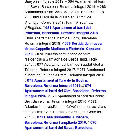
Banyoles. Projecte 2019. //
084
Apartament al barri
del Raval, Barcelona. Reforma integral 2019. //
083
Apartament a Sant Adrià de Besòs. Reforma 2018-
20. //
082
Plaça de la vila a Sant Antoni de
Vilamajor. Concurs 2018. Team: A.Scarnato;
V.Regales. //
081 Apartament al barri del
Poblenou, Barcelona. Reforma integral 2018.
//
080
Apartament al barri del Born, Barcelona.
Reforma integral 2018. //
079
Sortida del museu
de les Cappelle Medicee a Florència. Concurs
2018.
//
078
Terrassa comunitària de torre
residencial a Sant Adrià de Besòs. Instal·lació
2017. //
077
Apartament al barri de Saadat Abat a
Teheran. Reforma integral 2017. //
076
Apartament
al barri de Le Fonti a Prato. Reforma integral 2016.
//
075 Apartament al Turò de la Rovira,
Barcelona. Reforma integral 2016.
//
074
Apartament al barri del Clot, Barcelona. Reforma
integral 2016.
//
073
Apartament al barri del Poble
Sec, Barcelona. Reforma integral 2016. //
072
Adaptació del vestíbul del COAC per a les activitats
del Festival d’Arquitectura a Barcelona. Concurs
2016. //
071 Casa unifamiliar a Tordera,
Barcelona. Reforma i ampliació 2016.
//
070
Apartament al barri del Raval, Barcelona.