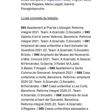
Victòria Regales; Maria Legaki; Ioannis
Panagiotopoulos.
LLista completa de treballs:
093
Apartament al Prat de Llobregat. Reforma
integral 2021. Team: A.Scarnato; O.Socastro. //
092
Galeria d’art al carrer València, Barcelona. Reforma
integral 2021. Team: A.Scarnato; O.Socastro. //
091
Ampliació de casa unifamiliar a Sant Salvador de
Guardiola 2021-22. Team: A.Scarnato; O.Socastro;
M.Soto. //
090
Ampliació del Museo del Novecento
a Milà. Concurs 2021. Team: A.Scarnato; A.Salazar;
M.Fernández; G.García; V.Rufart; M.A.Julià;
D.Basso; F.Aragall. //
089
Apartament a Santa
Coloma de Gramanet. Ampliació 2021. //
088
Casa
unifamiliar a Horta, Barcelona. Reforma i ampliació
2020-22. Team: A.Scarnato; O.Socastro;
M.Fernández. //
087
Casa unifamiliar a Les Corts,
Barcelona. Reforma integral 2020-21. Team:
A.Scarnato; O.Socastro. //
086
Subdivisió de local
comercial al barri del Guinardó, Barcelona.
Reforma integral 2020-22. Team: A.Scarnato;
V.Regales. //
085
Cases unifamiliars adossades a