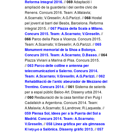
Reforma integral 2016.
//
069
Adaptació i
ampliació de la guarderia i del centre cívic de
Renens. Concurs 2016. Team: A.Malavia;
A.Scarnato; V.Greselin; A.G.Parizzi. //
068
Hostal
pel jovent al barri del Besòs, Barcelona. Reforma
integral 2015. //
067 Piazza della Scala a Milano.
Concurs 2015. Team: A.Scarnato; V.Greselin.
//
066
Parco della Pace a Vicenza. Concurs 2015.
Team: A.Scarnato; V.Greselin; A.G.Parizzi. //
065
Monument memorial de la Shoa a Bolonya.
Concurs 2015. Team: A.Scarnato; D.Basso.
//
064
Piazza Viviani a Marina di Pisa. Concurs 2015.
//
063 Parco delle colline e antenna per
telecomunicazioni a Salerno. Concurs 2014.
Team: A.Scarnato; V.Greselin; A.G.Parizzi.
//
062
Rehabilitació de l’antic abeurador de Mezzano del
Trentino. Concurs 2014.
//
061
Sistema de seients
per a espai públic Baloo-Art. Disseny urbà 2014.
//
060
Restauració de la casa familiar d’en Puig i
Cadafalch a Argentona. Concurs 2014. Team:
A.Malavia; A.Scarnato; S.Landrove; R.Laquesta. //
059 Piensa Sol, idees per a la Puerta del Sol a
Madrid. Concurs 2014. Team: A.Scarnato;
V.Greselin.
//
058 Línea gràfica per als gimnasos
Κίνητρο a Salònica. Disseny gràfic 2013.
//
057