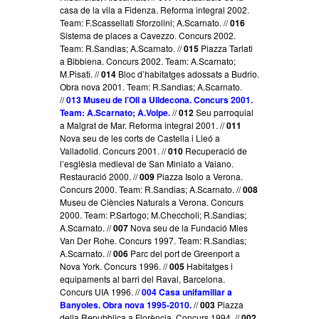
casa de la vila a Fidenza. Reforma integral 2002.
Team: F.Scassellati Sforzolini; A.Scarnato. //
016
Sistema de places a Cavezzo. Concurs 2002.
Team: R.Sandias; A.Scarnato. //
015
Piazza Tarlati
a Bibbiena. Concurs 2002. Team: A.Scarnato;
M.Pisati. //
014
Bloc d’habitatges adossats a Budrio.
Obra nova 2001. Team: R.Sandias; A.Scarnato.
//
013 Museu de l’Oli a Ulldecona. Concurs 2001.
Team: A.Scarnato; A.Volpe.
//
012
Seu parroquial
a Malgrat de Mar. Reforma integral 2001. //
011
Nova seu de les corts de Castella i Lleó a
Valladolid. Concurs 2001. //
010
Recuperació de
l’esglèsia medieval de San Miniato a Vaiano.
Restauració 2000. //
009
Piazza Isolo a Verona.
Concurs 2000. Team: R.Sandias; A.Scarnato. //
008
Museu de Ciències Naturals a Verona. Concurs
2000. Team: P.Sartogo; M.Checcholi; R.Sandias;
A.Scarnato. //
007
Nova seu de la Fundació Mies
Van Der Rohe. Concurs 1997. Team: R.Sandias;
A.Scarnato. //
006
Parc del port de Greenport a
Nova York. Concurs 1996. //
005
Habitatges i
equipaments al barri del Raval, Barcelona.
Concurs UIA 1996. //
004 Casa unifamiliar a
Banyoles. Obra nova 1995-2010.
//
003
Piazza
della Repubblica a Florència. Concurs 1994. //
002