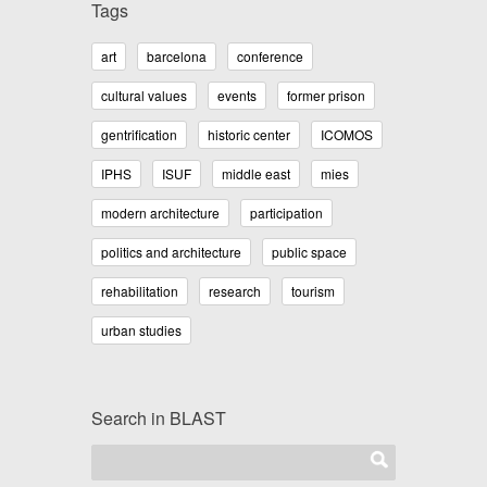
Tags
art
barcelona
conference
cultural values
events
former prison
gentrification
historic center
ICOMOS
IPHS
ISUF
middle east
mies
modern architecture
participation
politics and architecture
public space
rehabilitation
research
tourism
urban studies
Search in BLAST