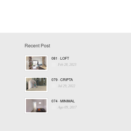
Recent Post
081 · LOFT
Feb 28, 2023
079 · CRIPTA
Jul 29, 2022
074 · MINIMAL
Ago 09, 2017