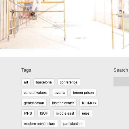
Tags
Search
art
barcelona
conference
cultural values
events
former prison
gentrification
historic center
ICOMOS
IPHS
ISUF
middle east
mies
modern architecture
participation